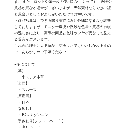
す。 また、ロットや革一枚の使用部位によっても、色味や
質感が異なる場合がございますが、天然素材ならではの証
と風合いとしてお楽しみいただければ幸いです。
・商品写真は、できる限り実物に近い色味になるよう調整
しておりますが、モニター環境や微妙な色味・質感の再現
の難しさにより、実際の商品と色味やツヤが異なって見え
る場合がございます。
これらの理由による返品・交換はお受けいたしかねますの
で、あらかじめご了承ください。
■革について
【革】
・牛ステア本革
【表面】
・スムース
【原産国】
・日本
【なめし】
・100%タンニン
【手ざわり(ソフト・ハード)】
・少しハード