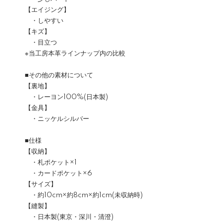
【エイジング】
・しやすい
【キズ】
・目立つ
※当工房本革ラインナップ内の比較
■その他の素材について
【裏地】
・レーヨン100%(日本製)
【金具】
・ニッケルシルバー
■仕様
【収納】
・札ポケット×1
・カードポケット×6
【サイズ】
・約10cm×約8cm×約1cm(未収納時)
【縫製】
・日本製(東京・深川・清澄)