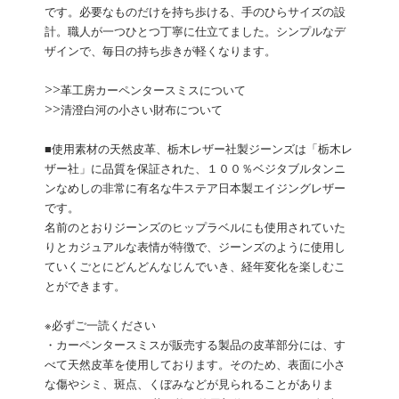
です。必要なものだけを持ち歩ける、手のひらサイズの設
計。職人が一つひとつ丁寧に仕立てました。シンプルなデ
ザインで、毎日の持ち歩きが軽くなります。
>>
革工房カーペンタースミスについて
>>
清澄白河の小さい財布について
■使用素材の天然皮革、栃木レザー社製ジーンズは「栃木レ
ザー社」に品質を保証された、１００％ベジタブルタンニ
ンなめしの非常に有名な牛ステア日本製エイジングレザー
です。
名前のとおりジーンズのヒップラベルにも使用されていた
りとカジュアルな表情が特徴で、ジーンズのように使用し
ていくごとにどんどんなじんでいき、経年変化を楽しむこ
とができます。
※必ずご一読ください
・カーペンタースミスが販売する製品の皮革部分には、す
べて天然皮革を使用しております。そのため、表面に小さ
な傷やシミ、斑点、くぼみなどが見られることがありま