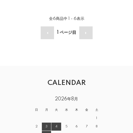
全
6
商品中
1 - 6
表示
1
ページ目
CALENDAR
2026年8月
日
月
火
水
木
金
土
1
2
3
4
5
6
7
8