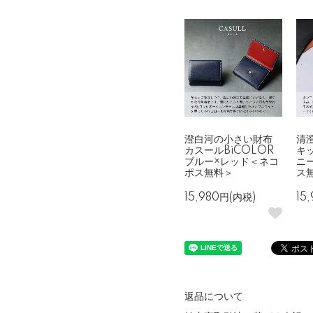
澄白河の小さい財布
清
カスールBiCOLOR
キ
ブルー×レッド＜ネコ
ニ
ポス無料＞
ス
15,980円(内税)
15
返品について