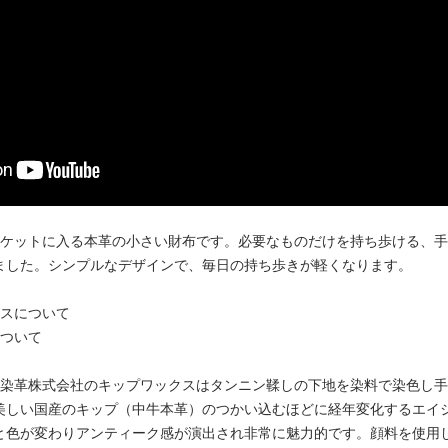
ポケットに入る本革の小さい財布です。必要なものだけを持ち歩ける、
ました。シンプルなデザインで、毎日の持ち歩きが軽くなります。
スについて
ついて
坂染革株式会社のキップワックスはタンニン鞣しの下地を染料で染色し
美しい国産のキップ（中牛本革）のつかい込むほどに経年変化するエイ
と色が変わりアンティーク感が演出され非常に魅力的です。顔料を使用