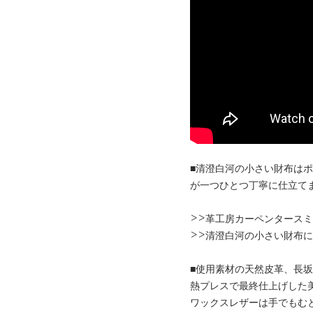
■清澄白河の小さい財布は
が一つひとつ丁寧に仕立て
>>
革工房カーペンタースミ
>>
清澄白河の小さい財布に
■使用素材の天然皮革、長
熱プレスで最終仕上げした
ワックスレザーは手でもむ